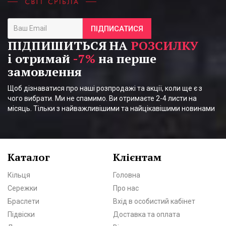
ПІДПИСАТИСЯ
ПІДПИШИТЬСЯ НА
РОЗСИЛКУ
і отримай
-7%
на перше
замовлення
Щоб дізнаватися про наші розпродажі та акції, коли ще є з
чого вибрати. Ми не спамимо. Ви отримаєте 2-4 листи на
місяць. Тільки з найважливішими та найцікавішими новинами
Каталог
Клієнтам
Кільця
Головна
Сережки
Про нас
Браслети
Вхід в особистий кабінет
Підвіски
Доставка та оплата