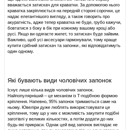
вважається затискач для краватки. За допомогою нього 
краватка закріплюється на передній стороні сорочки, це 
надає елегантнішого вигляду, а також говорить про 
акуратність, адже тепер краватка не буде, грубо кажучи, 
бовтатися з боку в бік при кожному вашому кроці або 
русі. Якщо ви одягаєте жилет, то затискач буде зайвим. 
Важливо, щоб усі аксесуари гармонували, тому краще
купити срібний затискач та запонки
, які відповідатимуть 
один одному.
Які бувають види чоловічих запонок
Існує лише кілька видів чоловічих запонок. 
Найпопулярніший – це механізм із Т-подібною формою 
кріплення. Напевно, 95% запонок тримаються саме на 
ньому. Ювеліри дуже люблять використовувати це 
кріплення, тому що у них є можливість закупити подібні 
заготівлі у великих кількостях, а потім додати до них 
будь-які прикраси. Однак цей вид запонок виглядає не 