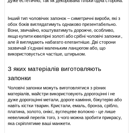
дуже естетично, так як декорована тільки одна сторона.
Інший тип чоловічих запонок – симетричні вироби, які з 
обох боків виглядатимуть однаково презентабельно. 
Вони, звичайно, коштуватимуть дорожче, особливо, 
якщо
купити
ювелірні золоті або
срібні чоловічі запонки
, 
але й виглядають набагато елегантніше. Дві сторони 
зазвичай з'єднані маленьким ланцюгом або, що 
використовується частіше, штирьком.
З яких матеріалів виготовляють 
запонки
Чоловічі запонки можуть виготовлятися з різних 
матеріалів, майстри використовують дорогоцінні і не 
дуже дорогоцінні метали, дороге каміння, біжутерію або 
навіть кістки тварин. Кристали, емаль, бронза, срібло, 
платина, золото, онікс, вуглецеве волокно - це лише 
невеликий перелік того, з чого можна зробити прикрасу, 
яка скріплятиме ваші манжети.