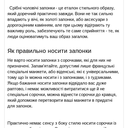
Срібні чоловічі запонки
- це еталон стильного образу, 
який доречний практично завжди. Вони не так сильно 
впадають у вічі, як золоті запонки, або аксесуари з 
дорогоцінним камінням, але при цьому відіграють ту 
важливу роль, забезпечують те саме сприйняття - те, як 
люди оцінюватимуть ваш образ загалом.
Як правильно носити запонки
Не варто носити запонки з сорочками, які для них не 
призначені. Запам'ятайте, допустимі лише французькі 
спеціальні манжети, або віденські, які є універсальними, 
тому що їх можна носити і з запонками, і з гудзиками. 
Якщо бажання носити запонки відвідало вас дуже 
раптово, і немає можливості витратитися ще й не 
спеціальні сорочки, можна віднести сорочки до кравця, 
який допоможе перетворити ваші манжети в придатні 
для запонок.
Практично немає сенсу з боку стилю носити сорочки із 