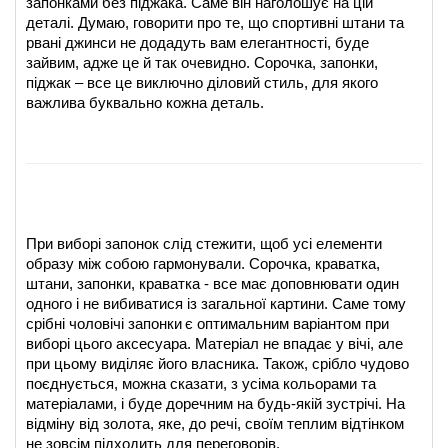
запонками без піджака. Саме він наголошує на цій 
деталі. Думаю, говорити про те, що спортивні штани та 
рвані джинси не додадуть вам елегантності, буде 
зайвим, адже це й так очевидно. Сорочка, запонки, 
піджак – все це виключно діловий стиль, для якого 
важлива буквально кожна деталь.
При виборі запонок слід стежити, щоб усі елементи 
образу між собою гармонували. Сорочка, краватка, 
штани, запонки, краватка - все має доповнювати один 
одного і не вибиватися із загальної картини. Саме тому
срібні чоловічі запонки
є оптимальним варіантом при 
виборі цього аксесуара. Матеріал не впадає у вічі, але 
при цьому виділяє його власника. Також, срібло чудово 
поєднується, можна сказати, з усіма кольорами та 
матеріалами, і буде доречним на будь-якій зустрічі. На 
відміну від золота, яке, до речі, своїм теплим відтінком 
не зовсім підходить для переговорів.