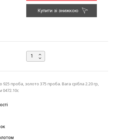
Купити зі знижкою
ло 925 проба, золото 375 проба. Вага срібла 2.20 гр,
м 0472.10с
ості
вок
золотом