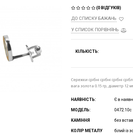
(
0 ВІДГУКІВ
)
ДО СПИСКУ БАЖАНЬ
У СПИСОК ПОРІВНЯНЬ
КІЛЬКІСТЬ:
Сережки срібні срібні срібні сріб
вага золота 0.15 гр, діаметр 12 м
НАЯВНІСТЬ:
Є в наявн
МОДЕЛЬ:
0472.10с
КАМІННЯ
без вста
КОЛІР МЕТАЛУ
білий із 