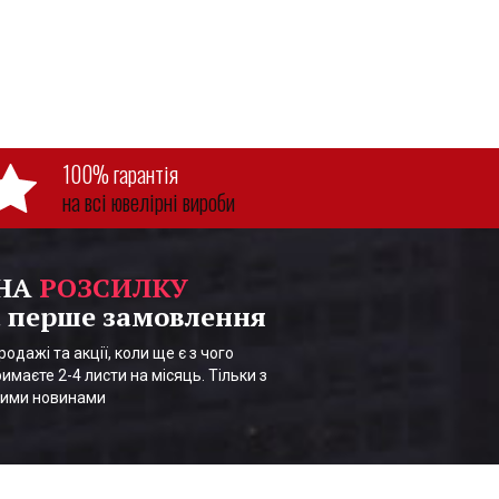
100% гарантія
на всі ювелірні вироби
 НА
РОЗСИЛКУ
 перше замовлення
одажі та акції, коли ще є з чого
имаєте 2-4 листи на місяць. Тільки з
шими новинами