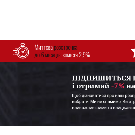
Миттєва
розстрочка
до 6 місяців,
комісія 2,9%
ПІДПИШИТЬСЯ
і отримай
-7%
на
Щоб дізнаватися про наші розпр
вибрати. Ми не спамимо. Ви отр
найважливішими та найцікаві