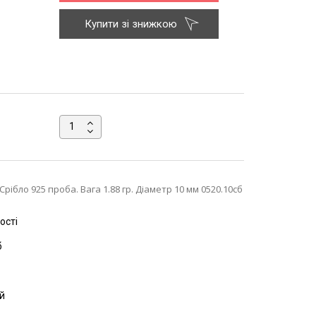
Купити зі знижкою
рібло 925 проба. Вага 1.88 гр. Діаметр 10 мм 0520.10сб
ості
б
.
й