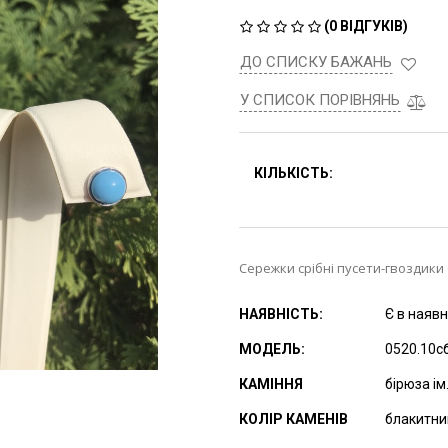
(
0 ВІДГУКІВ
)
ДО СПИСКУ БАЖАНЬ
У СПИСОК ПОРІВНЯНЬ
КІЛЬКІСТЬ:
Сережки срібні пусети-гвоздики С
НАЯВНІСТЬ:
Є в наявн
МОДЕЛЬ:
0520.10с
КАМІННЯ
бірюза ім
КОЛІР КАМЕНІВ
блакитни