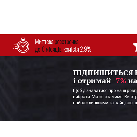
Миттєва
розстрочка
до 6 місяців,
комісія 2,9%
ПІДПИШИТЬСЯ
і отримай
-7%
на
Щоб дізнаватися про наші розпр
вибрати. Ми не спамимо. Ви отр
найважливішими та найцікаві