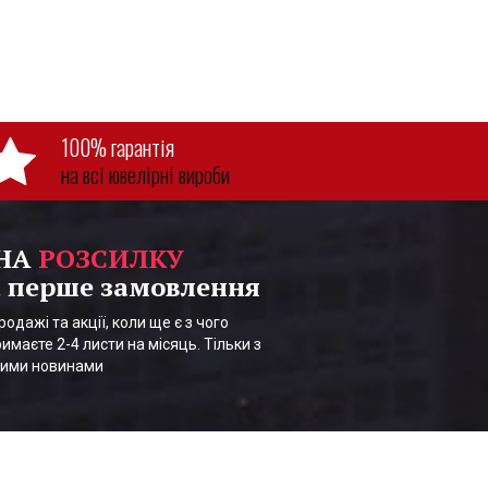
100% гарантія
на всі ювелірні вироби
 НА
РОЗСИЛКУ
 перше замовлення
одажі та акції, коли ще є з чого
имаєте 2-4 листи на місяць. Тільки з
шими новинами