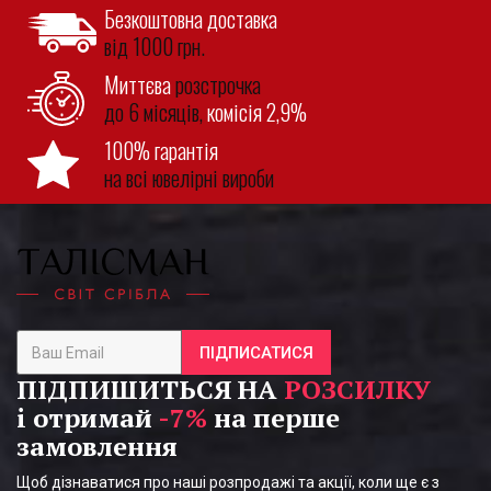
Безкоштовна доставка
від 1000 грн.
Миттєва
розстрочка
до 6 місяців,
комісія 2,9%
100% гарантія
на всі ювелірні вироби
ПІДПИСАТИСЯ
ПІДПИШИТЬСЯ НА
РОЗСИЛКУ
і отримай
-7%
на перше
замовлення
Щоб дізнаватися про наші розпродажі та акції, коли ще є з