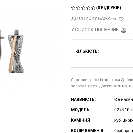
(
0 ВІДГУКІВ
)
ДО СПИСКУ БАЖАНЬ
У СПИСОК ПОРІВНЯНЬ
КІЛЬКІСТЬ:
Сережки срібні із золотом Срібло 
золота 0.06 гр. Довжина 20 мм, ш
НАЯВНІСТЬ:
Є в наявн
МОДЕЛЬ:
0278.10с
КАМІННЯ
куб. цирк
КОЛІР КАМЕНІВ
безбарв