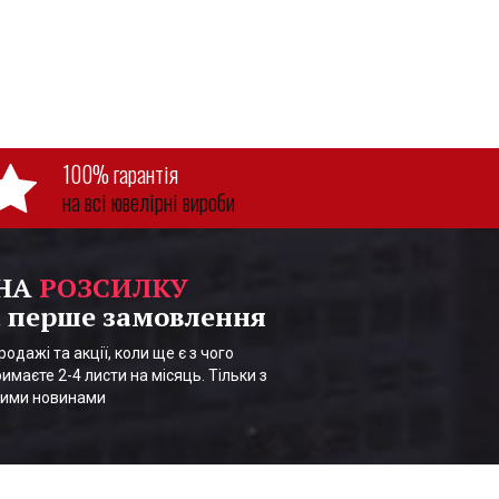
100% гарантія
на всі ювелірні вироби
 НА
РОЗСИЛКУ
 перше замовлення
одажі та акції, коли ще є з чого
имаєте 2-4 листи на місяць. Тільки з
шими новинами