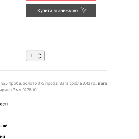
Купити зі знижкою
925 проба, золото 375 проба. Вага срібла 3.43 гр., вага
ирина 7 мм 0278.10с
ості
оній
ний