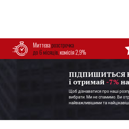
Миттєва
розстрочка
до 6 місяців,
комісія 2,9%
ПІДПИШИТЬСЯ
і отримай
-7%
на
Щоб дізнаватися про наші розпр
вибрати. Ми не спамимо. Ви отр
найважливішими та найцікаві