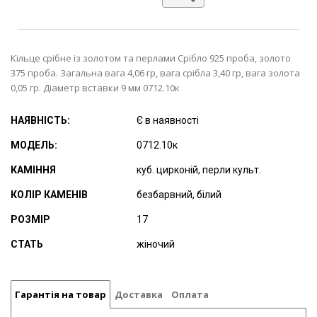
Кільце срібне із золотом та перлами Срібло 925 проба, золото
375 проба. Загальна вага 4,06 гр, вага срібла 3,40 гр, вага золота
0,05 гр. Діаметр вставки 9 мм 0712.10к
НАЯВНІСТЬ:
Є в наявності
МОДЕЛЬ:
0712.10к
КАМІННЯ
куб. цирконій, перли культ.
КОЛІР КАМЕНІВ
безбарвний, білий
РОЗМІР
17
СТАТЬ
жіночий
Гарантія на товар
Доставка
Оплата