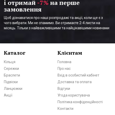
і отримай
-7%
на перше
замовлення
Щоб дізнаватися про наші розпродажі та акції, коли ще є з
чого вибрати. Ми не спамимо. Ви отримаєте 2-4 листи на
місяць. Тільки з найважливішими та найцікавішими новинами
Каталог
Клієнтам
Кільця
Головна
Сережки
Про нас
Браслети
Вхід в особистий кабінет
Підвіски
Доставка та оплата
Ланцюжки
Відгуки
Акції
Угода користувача
Політика конфіденційності
Контакти