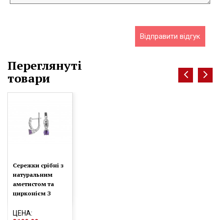
Відправити відгук
Переглянуті
товари
Сережки срібні з
натуральним
аметистом та
цирконієм З
любов'ю 2427/9р
аметист
ЦЕНА: