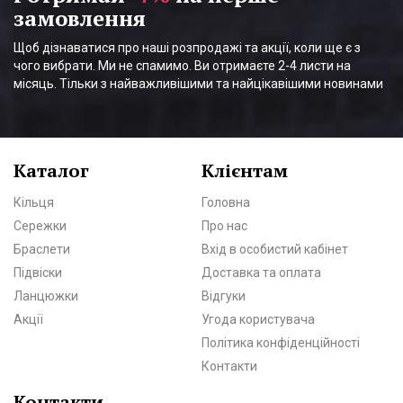
замовлення
Щоб дізнаватися про наші розпродажі та акції, коли ще є з
чого вибрати. Ми не спамимо. Ви отримаєте 2-4 листи на
місяць. Тільки з найважливішими та найцікавішими новинами
Каталог
Клієнтам
Кільця
Головна
Сережки
Про нас
Браслети
Вхід в особистий кабінет
Підвіски
Доставка та оплата
Ланцюжки
Відгуки
Акції
Угода користувача
Політика конфіденційності
Контакти
Контакти