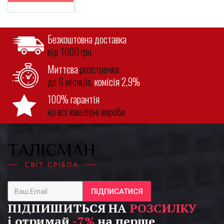
Безкоштовна доставка
від 1000 грн.
Миттєва
розстрочка
до 6 місяців,
комісія 2,9%
100% гарантія
на всі ювелірні вироби
ПІДПИСАТИСЯ
ПІДПИШИТЬСЯ НА
РОЗСИЛКУ
і отримай
-7%
на перше