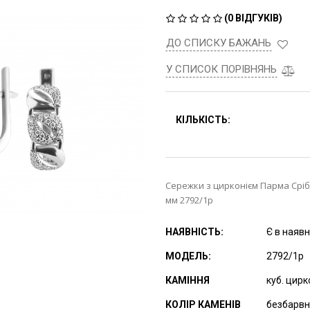
(
0 ВІДГУКІВ
)
ДО СПИСКУ БАЖАНЬ
У СПИСОК ПОРІВНЯНЬ
КІЛЬКІСТЬ:
Сережки з цирконієм Парма Срібл
мм 2792/1р
НАЯВНІСТЬ:
Є в наявн
МОДЕЛЬ:
2792/1р
КАМІННЯ
куб. цирк
КОЛІР КАМЕНІВ
безбарв