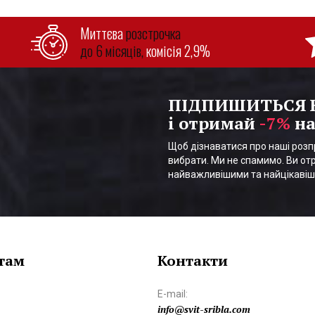
Миттєва
розстрочка
до 6 місяців,
комісія 2,9%
ПІДПИШИТЬСЯ
і отримай
-7%
на
Щоб дізнаватися про наші розпр
вибрати. Ми не спамимо. Ви отр
найважливішими та найцікаві
там
Контакти
E-mail:
info@svit-sribla.com