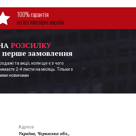
100% гарантія
на всі ювелірні вироби
 НА
РОЗСИЛКУ
 перше замовлення
одажі та акції, коли ще є з чого
имаєте 2-4 листи на місяць. Тільки з
шими новинами
Адреса:
Україна, Черкаська обл.,