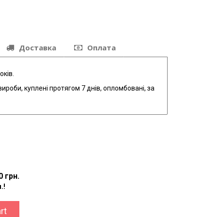
Доставка
Оплата
оків.
ироби, куплені протягом 7 днів, опломбовані, за
0 грн.
.!
rt