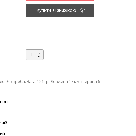
Купити зі знижкою
о 925 проба. Вага 4.21 гр. Довжина 17 мм, ширина 6
ості
оній
ний