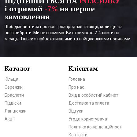
ПІДПИШИТЬСЯ НА
РОЗСИЛКУ
і отримай
-7%
на перше
замовлення
Щоб дізнаватися про наші розпродажі та акції, коли ще є з
чого вибрати. Ми не спамимо. Ви отримаєте 2-4 листи на
місяць. Тільки з найважливішими та найцікавішими новинами
Каталог
Клієнтам
Кільця
Головна
Сережки
Про нас
Браслети
Вхід в особистий кабінет
Підвіски
Доставка та оплата
Ланцюжки
Відгуки
Акції
Угода користувача
Політика конфіденційності
Контакти