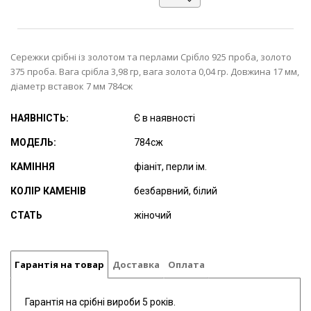
Сережки срібні із золотом та перлами Срібло 925 проба, золото
375 проба. Вага срібла 3,98 гр, вага золота 0,04 гр. Довжина 17 мм,
діаметр вставок 7 мм 784сж
НАЯВНІСТЬ:
Є в наявності
МОДЕЛЬ:
784сж
КАМІННЯ
фіаніт, перли ім.
КОЛІР КАМЕНІВ
безбарвний, білий
СТАТЬ
жіночий
Гарантія на товар
Доставка
Оплата
Гарантія на срібні вироби 5 років.