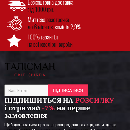
Безкоштовна доставка
від 1000 грн.
Миттєва
розстрочка
до 6 місяців,
комісія 2,9%
100% гарантія
на всі ювелірні вироби
ПІДПИСАТИСЯ
ПІДПИШИТЬСЯ НА
РОЗСИЛКУ
і отримай
-7%
на перше
замовлення
Щоб дізнаватися про наші розпродажі та акції, коли ще є з