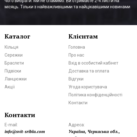
чого вибрати. Ми не спамимо. Ви отримаєте 2-4 листи на
місяць. Тільки з найважливішими та найцікавішими новинами
Каталог
Клієнтам
Кільця
Головна
Сережки
Про нас
Браслети
Вхід в особистий кабінет
Підвіски
Доставка та оплата
Ланцюжки
Відгуки
Акції
Угода користувача
Політика конфіденційності
Контакти
Контакти
E-mail:
Адреса:
info@svit-sribla.com
Україна, Черкаська обл.,