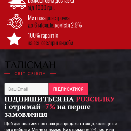
Безкоштовна доставка
від 1000 грн.
Миттєва
розстрочка
до 6 місяців,
комісія 2,9%
100% гарантія
на всі ювелірні вироби
ПІДПИСАТИСЯ
ПІДПИШИТЬСЯ НА
РОЗСИЛКУ
і отримай
-7%
на перше
замовлення
Щоб дізнаватися про наші розпродажі та акції, коли ще є з
чого вибрати. Ми не спамимо. Ви отримаєте 2-4 листи на