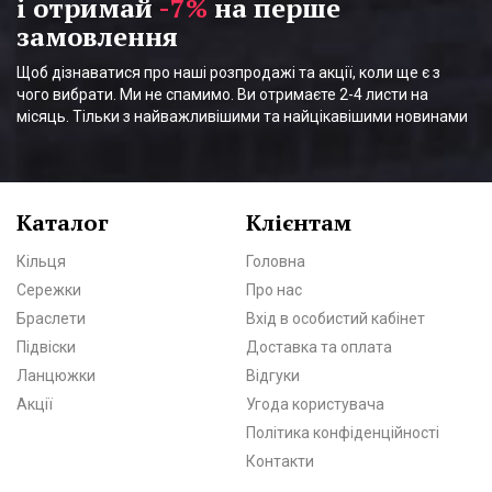
і отримай
-7%
на перше
замовлення
Щоб дізнаватися про наші розпродажі та акції, коли ще є з
чого вибрати. Ми не спамимо. Ви отримаєте 2-4 листи на
місяць. Тільки з найважливішими та найцікавішими новинами
Каталог
Клієнтам
Кільця
Головна
Сережки
Про нас
Браслети
Вхід в особистий кабінет
Підвіски
Доставка та оплата
Ланцюжки
Відгуки
Акції
Угода користувача
Політика конфіденційності
Контакти