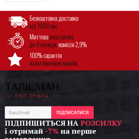
Безкоштовна доставка
від 1000 грн.
Миттєва
розстрочка
до 6 місяців,
комісія 2,9%
100% гарантія
на всі ювелірні вироби
ПІДПИСАТИСЯ
ПІДПИШИТЬСЯ НА
РОЗСИЛКУ
і отримай
-7%
на перше